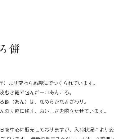
ろ餅
37年）より変わらぬ製法でつくられています。
皮むき餡で包んだ一口あんころ。
る餡（あん）は、なめらかな舌ざわり。
んのり餡に移り、おいしさを際立たせています。
日を中心に販売しておりますが、入荷状況により変
ございます。 最新の販売スケジュールは、八重洲い