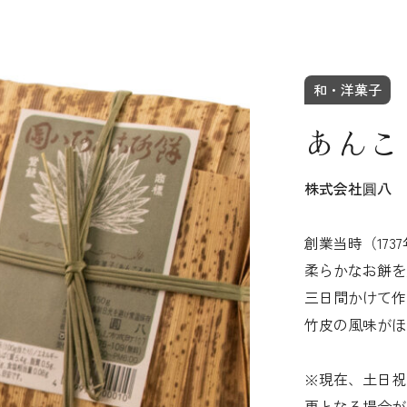
和・洋菓子
あんこ
株式会社圓八
創業当時（17
柔らかなお餅を
三日間かけて作
竹皮の風味がほ
※現在、土日祝
更となる場合が