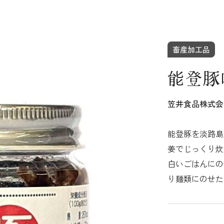
畜産加工品
能登豚
笠井食品株式会
能登豚を淡路島
姜でじっくり炊
白いごはんにの
り麺類にのせた