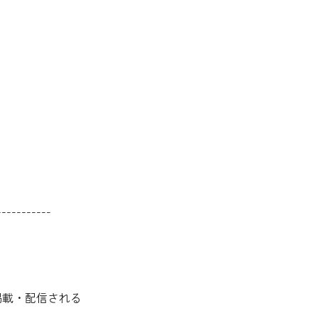
-----------
掲載・配信される