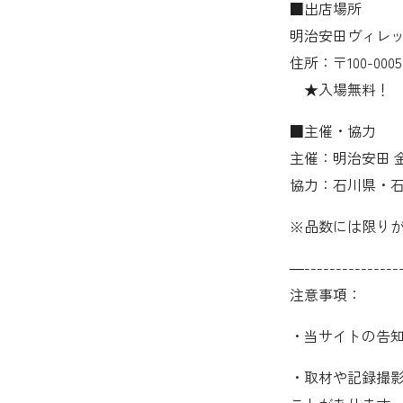
■出店場所
明治安田ヴィレ
住所：〒100-00
★入場無料！
■主催・協力
主催：明治安田 
協力：石川県・
※品数には限り
—----------------
注意事項：
・当サイトの告
・取材や記録撮影