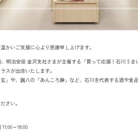
の温かいご支援に心より感謝申し上げます。
5日(木)、明治安田 金沢支社さまが主催する「買って応援！石川う
テラスが出店いたします。
宗玄」や、圓八の「あんころ餅」など、石川を代表する酒や食
。
ください。
11:00～18:00